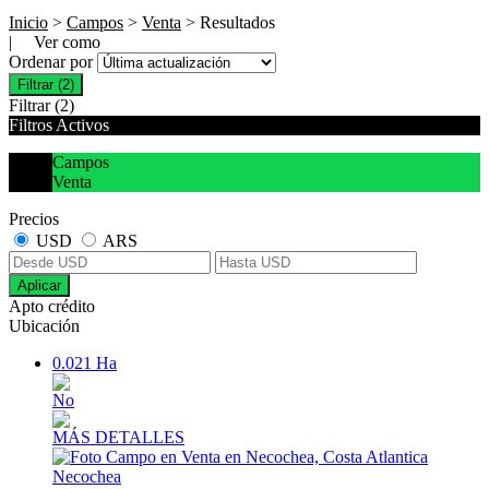
Inicio
>
Campos
>
Venta
> Resultados
| Ver como
Ordenar por
Filtrar
(2)
Filtrar
(2)
Filtros Activos
Campos
Venta
Precios
USD
ARS
Aplicar
Apto crédito
Ubicación
0.021 Ha
No
MÁS DETALLES