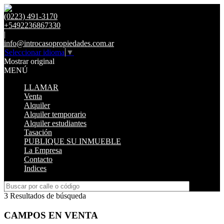
(0223) 491-3170
+5492236867330
|
info@introcasopropiedades.com.ar
Seleccionar idioma
▼
Mostrar original
MENÚ
LLAMAR
Venta
Alquiler
Alquiler temporario
Alquiler estudiantes
Tasación
PUBLIQUE SU INMUEBLE
La Empresa
Contacto
Indices
3 Resultados de búsqueda
CAMPOS EN VENTA