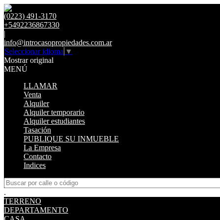
(0223) 491-3170
+5492236867330
|
info@introcasopropiedades.com.ar
Seleccionar idioma
▼
Mostrar original
MENÚ
LLAMAR
Venta
Alquiler
Alquiler temporario
Alquiler estudiantes
Tasación
PUBLIQUE SU INMUEBLE
La Empresa
Contacto
Indices
.
TERRENO
DEPARTAMENTO
CASA