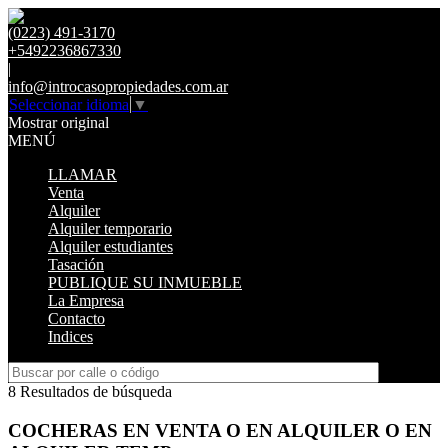
(0223) 491-3170
+5492236867330
|
info@introcasopropiedades.com.ar
Seleccionar idioma
▼
Mostrar original
MENÚ
LLAMAR
Venta
Alquiler
Alquiler temporario
Alquiler estudiantes
Tasación
PUBLIQUE SU INMUEBLE
La Empresa
Contacto
Indices
8 Resultados de búsqueda
COCHERAS EN VENTA O EN ALQUILER O EN