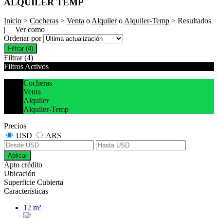
ALQUILER TEMP
Inicio
>
Cocheras
>
Venta
o
Alquiler
o
Alquiler-Temp
> Resultados
| Ver como
Ordenar por
Filtrar
(4)
Filtrar
(4)
Filtros Activos
Cocheras
Venta
Alquiler
Alquiler-Temp
Precios
USD
ARS
Aplicar
Apto crédito
Ubicación
Superficie Cubierta
Características
12 m²