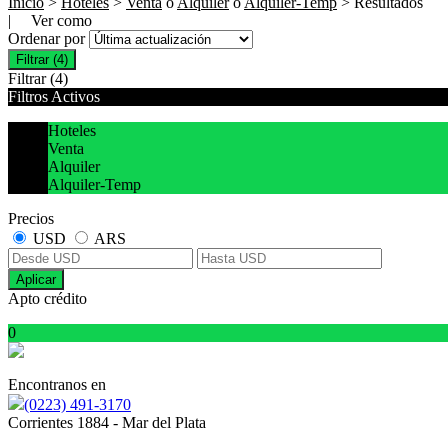
Inicio
>
Hoteles
>
Venta
o
Alquiler
o
Alquiler-Temp
> Resultados
| Ver como
Ordenar por
Filtrar
(4)
Filtrar
(4)
Filtros Activos
Hoteles
Venta
Alquiler
Alquiler-Temp
Precios
USD
ARS
Aplicar
Apto crédito
0
Encontranos en
(0223) 491-3170
Corrientes 1884 - Mar del Plata