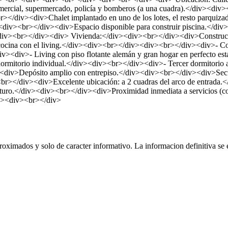
omercial, supermercado, policía y bomberos (a una cuadra).</div><di
br></div><div>Chalet implantado en uno de los lotes, el resto parqu
v><div><br></div><div>Espacio disponible para construir piscina.</div
><div><br></div><div> Vivienda:</div><div><br></div><div>Construcción
cina con el living.</div><div><br></div><div><br></div><div>- Cocin
div><div>- Living con piso flotante alemán y gran hogar en perfecto
ormitorio individual.</div><div><br></div><div>- Tercer dormitorio
div>Depósito amplio con entrepiso.</div><div><br></div><div>Sect
r></div><div>Excelente ubicación: a 2 cuadras del arco de entrada.
uturo.</div><div><br></div><div>Proximidad inmediata a servicios (
iv><div><br></div>
oximados y solo de caracter informativo. La informacion definitiva se e