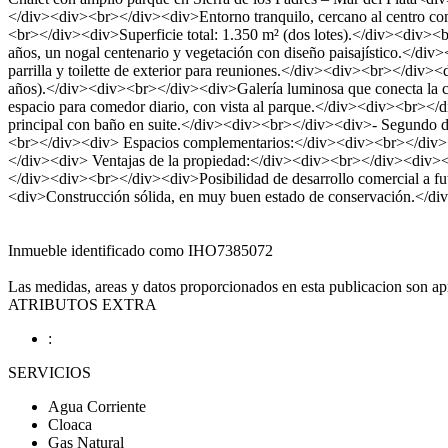
</div><div><br></div><div>Entorno tranquilo, cercano al centro c
<br></div><div>Superficie total: 1.350 m² (dos lotes).</div><div><
años, un nogal centenario y vegetación con diseño paisajístico.</di
parrilla y toilette de exterior para reuniones.</div><div><br></div
años).</div><div><br></div><div>Galería luminosa que conecta la co
espacio para comedor diario, con vista al parque.</div><div><br></
principal con baño en suite.</div><div><br></div><div>- Segundo d
<br></div><div> Espacios complementarios:</div><div><br></div><
</div><div> Ventajas de la propiedad:</div><div><br></div><div><b
</div><div><br></div><div>Posibilidad de desarrollo comercial a f
<div>Construcción sólida, en muy buen estado de conservación.</d
Inmueble identificado como IHO7385072
Las medidas, areas y datos proporcionados en esta publicacion son apr
ATRIBUTOS EXTRA
:
SERVICIOS
Agua Corriente
Cloaca
Gas Natural