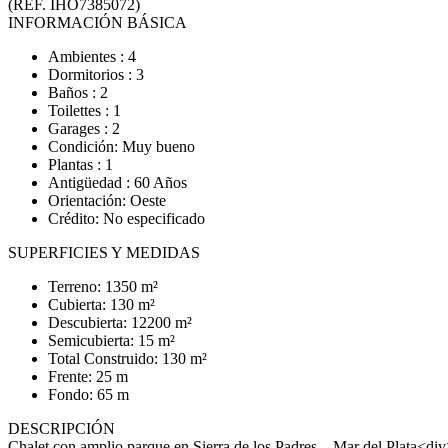
(REF. IHO7385072)
INFORMACIÓN BÁSICA
Ambientes : 4
Dormitorios : 3
Baños : 2
Toilettes : 1
Garages : 2
Condición: Muy bueno
Plantas : 1
Antigüedad : 60 Años
Orientación: Oeste
Crédito: No especificado
SUPERFICIES Y MEDIDAS
Terreno: 1350 m²
Cubierta: 130 m²
Descubierta: 12200 m²
Semicubierta: 15 m²
Total Construido: 130 m²
Frente: 25 m
Fondo: 65 m
DESCRIPCIÓN
Chalet con amplio parque en Sierra de los Padres – Mar del Plata<d