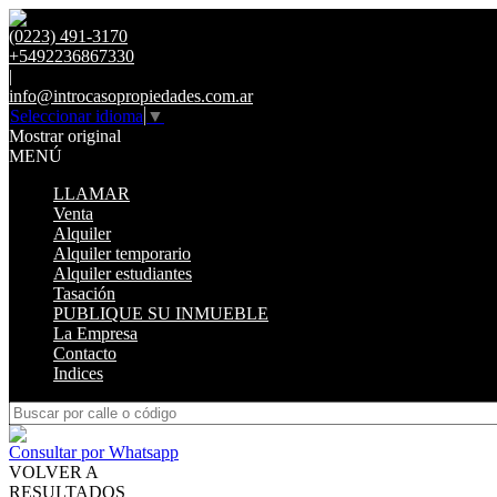
(0223) 491-3170
+5492236867330
|
info@introcasopropiedades.com.ar
Seleccionar idioma
▼
Mostrar original
MENÚ
LLAMAR
Venta
Alquiler
Alquiler temporario
Alquiler estudiantes
Tasación
PUBLIQUE SU INMUEBLE
La Empresa
Contacto
Indices
Consultar por Whatsapp
VOLVER A
RESULTADOS