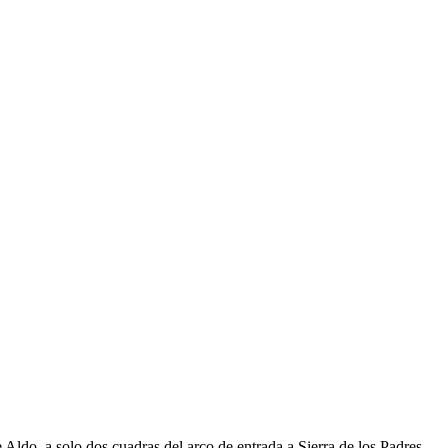
o, a solo dos cuadras del arco de entrada a Sierra de los Padres.