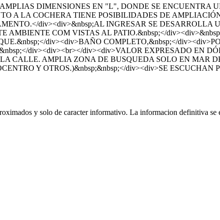
E AMPLIAS DIMENSIONES EN "L", DONDE SE ENCUENTRA
O JUNTO A LA COCHERA TIENE POSIBILIDADES DE AMPLI
TAMENTO.</div><div>&nbsp;AL INGRESAR SE DESARROLL
 AMBIENTE COM VISTAS AL PATIO.&nbsp;</div><div>&nbs
.&nbsp;</div><div>BAÑO COMPLETO,&nbsp;</div><div>PO
bsp;</div><div><br></div><div>VALOR EXPRESADO EN DÓLA
A CALLE. AMPLIA ZONA DE BUSQUEDA SOLO EN MAR DEL 
TRO Y OTROS.)&nbsp;&nbsp;</div><div>SE ESCUCHAN PRO
oximados y solo de caracter informativo. La informacion definitiva se e