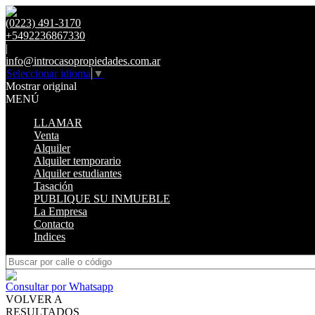
(0223) 491-3170
+5492236867330
|
info@introcasopropiedades.com.ar
Seleccionar idioma
▼
Mostrar original
MENÚ
LLAMAR
Venta
Alquiler
Alquiler temporario
Alquiler estudiantes
Tasación
PUBLIQUE SU INMUEBLE
La Empresa
Contacto
Indices
Consultar por Whatsapp
VOLVER A
RESULTADOS