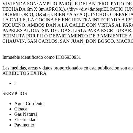
VIVIENDA SON: AMPLIO PARQUE DELANTERO, PATIO D
TECHADA 6m X 3m APROX.).</div><div>&nbsp;EL PATI
DORMITORIO, O&nbsp; BIEN YA SEA QUINCHO O DEPAR
LA CALLE, LA COCINA SE ENCUENTRA INTEGRADA A ESTE
PEQUEÑO, AMBOS DAN A LA CALLE CON VISTAS AL PARQUE
PAPELES AL DÍA, SIN DEUDAS, LISTA PARA ESCRITURAR.&n
PERMUTA POR PH O DEPARTAMENTO DE 3 AMBIENTES A L
CHAUVIN, SAN CARLOS, SAN JUAN, DON BOSCO, MACROCEN
Inmueble identificado como IHO6930931
Las medidas, areas y datos proporcionados en esta publicacion son apr
ATRIBUTOS EXTRA
:
SERVICIOS
Agua Corriente
Cloaca
Gas Natural
Electricidad
Pavimento