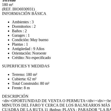
Terreno
180 m²
(REF. IHO6930931)
INFORMACIÓN BÁSICA
Ambientes : 3
Dormitorios : 2
Baños : 2
Garages : 1
Condición: Muy bueno
Plantas : 1
Antigüedad : 9 Años
Orientación: Noroeste
Crédito: No especificado
SUPERFICIES Y MEDIDAS
Terreno: 180 m²
Cubierta: 62 m²
Total Construido: 80 m²
Frente: 8 m
DESCRIPCIÓN
<div>OPORTUNIDAD DE VENTA O PERMUTA</div><div><br
MINUTOS DEL FARO Y CERCA DE LOS BALNEARIOS MÁS 
CUADRA DE LA RUTA 11 /&nbsp; PLAYA : PARADOR “LA 