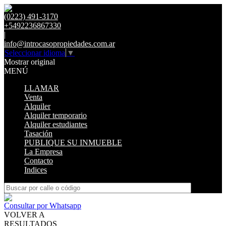
(0223) 491-3170
+5492236867330
|
info@introcasopropiedades.com.ar
Seleccionar idioma
▼
Mostrar original
MENÚ
LLAMAR
Venta
Alquiler
Alquiler temporario
Alquiler estudiantes
Tasación
PUBLIQUE SU INMUEBLE
La Empresa
Contacto
Indices
Consultar por Whatsapp
VOLVER A
RESULTADOS