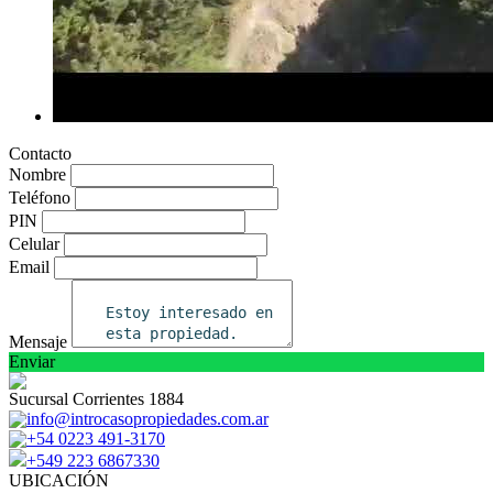
Contacto
Nombre
Teléfono
PIN
Celular
Email
Mensaje
Enviar
Sucursal Corrientes 1884
info@introcasopropiedades.com.ar
+54 0223 491-3170
+549 223 6867330
UBICACIÓN