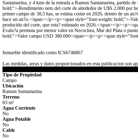
Santamarina, y 4 kms de la entrada a Ramon Santamarina, partido de
bold;">-Rendimiento neto del corte de alrededor de U$S 2.000 por he
primer campo de 38,5 has, se estima cortar en 2026, dentro de un an
hace un an?o.</span></p><p><span style="font-weight: bold;">-Valor
producido del corte, que esta? estimado en 2026.</span></p><p><spa
Evalu?a permuta por menor valor en Necochea, Mar del Plata o punt
bold;">Valor campo USD 380.000</span></p><p><span style="fon
Inmueble identificado como ICS6748867
Las medidas, areas y datos proporcionados en esta publicacion son apr
DETALLES DE LA PROPIEDAD
Tipo de Propiedad
Campo
Ubicación
Ramon Santamarina
Terreno
83 m²
Agua Corriente
No
Agua Potable
No
Cable
No