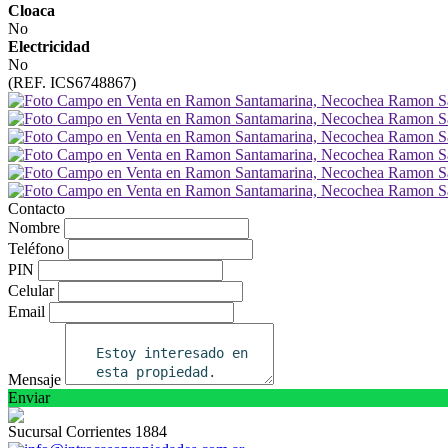
Cloaca
No
Electricidad
No
(REF. ICS6748867)
Contacto
Nombre
Teléfono
PIN
Celular
Email
Mensaje
Enviar
Sucursal Corrientes 1884