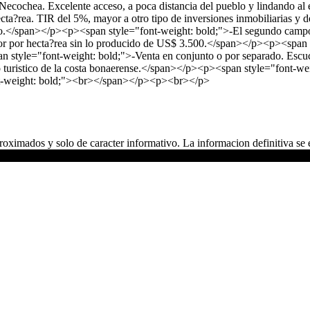
 Necochea. Excelente acceso, a poca distancia del pueblo y lindando 
cta?rea. TIR del 5%, mayor a otro tipo de inversiones inmobiliarias y
?o.</span></p><p><span style="font-weight: bold;">-El segundo campo, 
 por hecta?rea sin lo producido de US$ 3.500.</span></p><p><span sty
n style="font-weight: bold;">-Venta en conjunto o por separado. Esc
o turistico de la costa bonaerense.</span></p><p><span style="font-
t-weight: bold;"><br></span></p><p><br></p>
oximados y solo de caracter informativo. La informacion definitiva se e