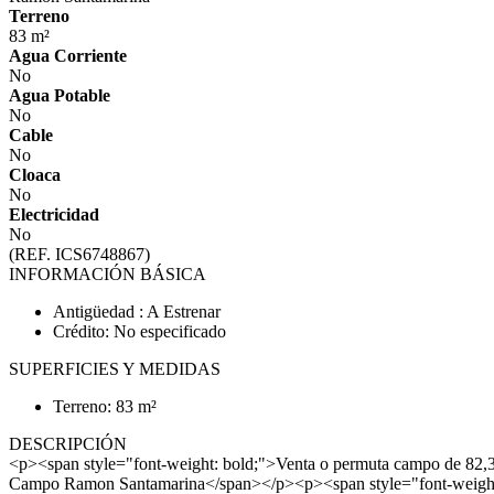
Terreno
83 m²
Agua Corriente
No
Agua Potable
No
Cable
No
Cloaca
No
Electricidad
No
(REF. ICS6748867)
INFORMACIÓN BÁSICA
Antigüedad : A Estrenar
Crédito: No especificado
SUPERFICIES Y MEDIDAS
Terreno: 83 m²
DESCRIPCIÓN
<p><span style="font-weight: bold;">Venta o permuta campo de 82,3
Campo Ramon Santamarina</span></p><p><span style="font-weight: b