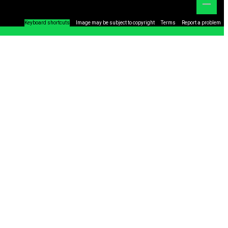
Keyboard shortcuts
Image may be subject to copyright
Terms
Report a problem