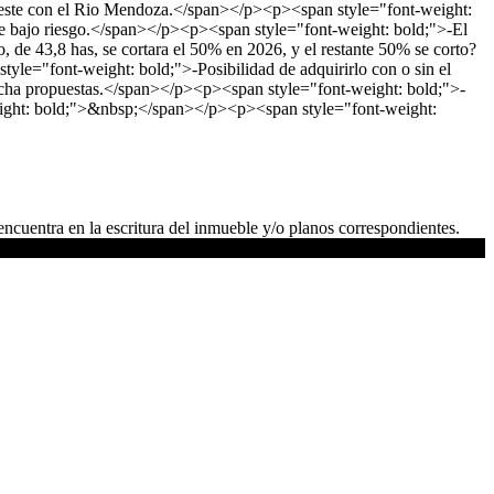
al este con el Rio Mendoza.</span></p><p><span style="font-weight:
 de bajo riesgo.</span></p><p><span style="font-weight: bold;">-El
de 43,8 has, se cortara el 50% en 2026, y el restante 50% se corto?
le="font-weight: bold;">-Posibilidad de adquirirlo con o sin el
ucha propuestas.</span></p><p><span style="font-weight: bold;">-
weight: bold;">&nbsp;</span></p><p><span style="font-weight:
ncuentra en la escritura del inmueble y/o planos correspondientes.