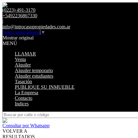
(0223) 491-3170
+5492236867330
|
info@introcasopropiedades.com.ar
Seleccionar idioma
▼
Mostrar original
MENÚ
LLAMAR
Venta
Alquiler
Alquiler temporario
Alquiler estudiantes
Tasación
PUBLIQUE SU INMUEBLE
La Empresa
Contacto
Indices
Consultar por Whatsapp
VOLVER A
RESULTADOS