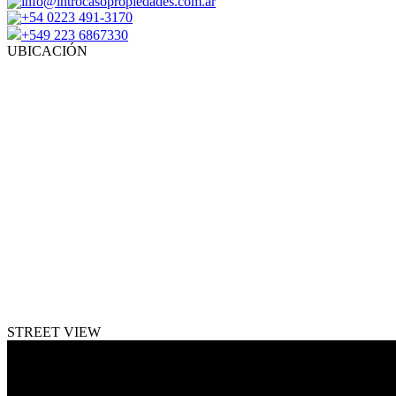
info@introcasopropiedades.com.ar
+54 0223 491-3170
+549 223 6867330
UBICACIÓN
STREET VIEW