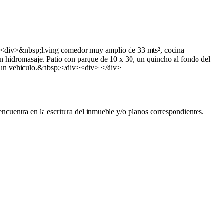
iv><div>&nbsp;living comedor muy amplio de 33 mts², cocina
 con hidromasaje. Patio con parque de 10 x 30, un quincho al fondo del
ra un vehiculo.&nbsp;</div><div> </div>
ncuentra en la escritura del inmueble y/o planos correspondientes.