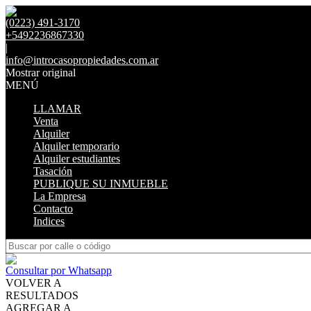
(0223) 491-3170
+5492236867330
|
info@introcasopropiedades.com.ar
Mostrar original
MENÚ
LLAMAR
Venta
Alquiler
Alquiler temporario
Alquiler estudiantes
Tasación
PUBLIQUE SU INMUEBLE
La Empresa
Contacto
Indices
Consultar por Whatsapp
VOLVER A
RESULTADOS
AGREGAR A