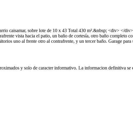
 barrio caisamar, sobre lote de 10 x 43 Total 430 m².&nbsp; <div> </d
ntrafrente vista hacia el patio, un baño de cortesía, otro baño completo
torios uno al frente otro al contrafrente, y un tercer baño. Garage pa
oximados y solo de caracter informativo. La informacion definitiva se e