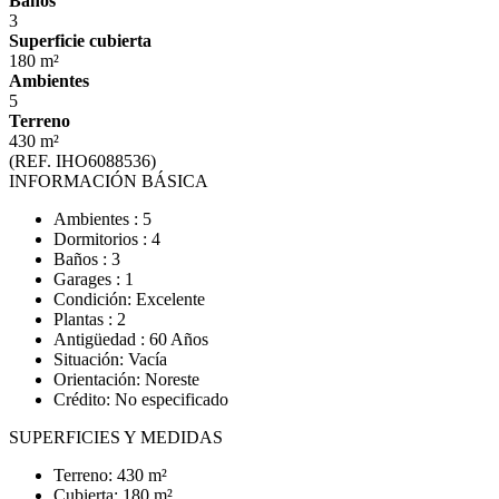
Baños
3
Superficie cubierta
180 m²
Ambientes
5
Terreno
430 m²
(REF. IHO6088536)
INFORMACIÓN BÁSICA
Ambientes : 5
Dormitorios : 4
Baños : 3
Garages : 1
Condición: Excelente
Plantas : 2
Antigüedad : 60 Años
Situación: Vacía
Orientación: Noreste
Crédito: No especificado
SUPERFICIES Y MEDIDAS
Terreno: 430 m²
Cubierta: 180 m²