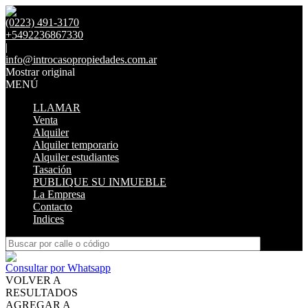
(0223) 491-3170
+5492236867330
|
info@introcasopropiedades.com.ar
Mostrar original
MENÚ
LLAMAR
Venta
Alquiler
Alquiler temporario
Alquiler estudiantes
Tasación
PUBLIQUE SU INMUEBLE
La Empresa
Contacto
Indices
Consultar por Whatsapp
VOLVER A
RESULTADOS
AGREGAR A