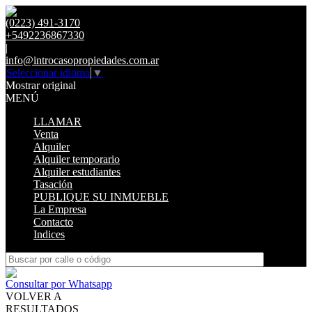
(0223) 491-3170
+5492236867330
|
info@introcasopropiedades.com.ar
Seleccionar idioma
▼
Mostrar original
MENÚ
LLAMAR
Venta
Alquiler
Alquiler temporario
Alquiler estudiantes
Tasación
PUBLIQUE SU INMUEBLE
La Empresa
Contacto
Indices
Consultar por Whatsapp
VOLVER A
RESULTADOS