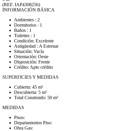
(REF. IAP4308256)
INFORMACIÓN BÁSICA
Ambientes : 2
Dormitorios : 1
Baños : 1
Toilettes : 1
Condición: Excelente
Antigüedad : A Estrenar
Situación: Vacía
Orientación: Oeste
Disposición: Frente
Crédito: Apto crédito
SUPERFICIES Y MEDIDAS
Cubierta: 45 m²
Descubierta: 5 m²
Total Construido: 50 m²
MEDIDAS
Pisos:
Departamentos Piso:
Obra Gas: