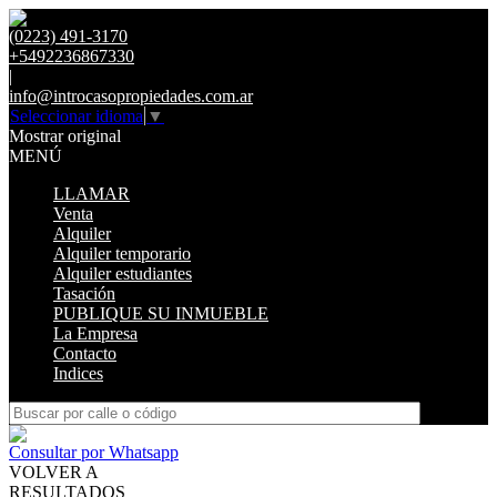
(0223) 491-3170
+5492236867330
|
info@introcasopropiedades.com.ar
Seleccionar idioma
▼
Mostrar original
MENÚ
LLAMAR
Venta
Alquiler
Alquiler temporario
Alquiler estudiantes
Tasación
PUBLIQUE SU INMUEBLE
La Empresa
Contacto
Indices
Consultar por Whatsapp
VOLVER A
RESULTADOS